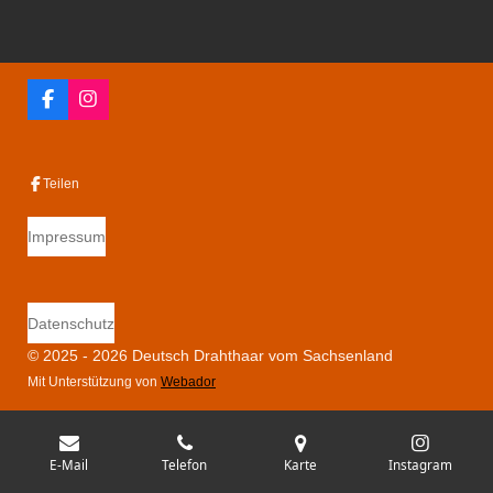
F
I
a
n
c
s
e
t
b
a
Teilen
o
g
o
r
k
a
Impressum
m
Datenschutz
© 2025 - 2026 Deutsch Drahthaar vom Sachsenland
Mit Unterstützung von
Webador
E-Mail
Telefon
Karte
Instagram